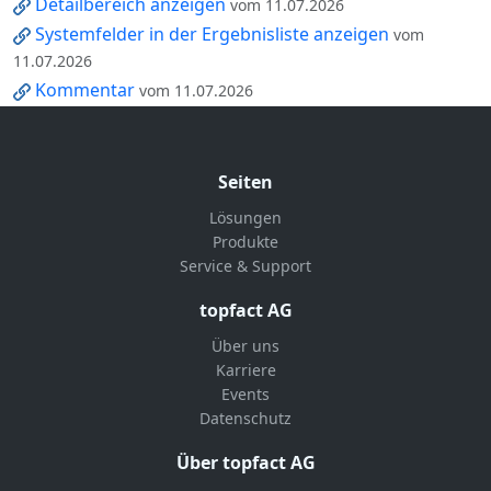
Detailbereich anzeigen
vom 11.07.2026
Systemfelder in der Ergebnisliste anzeigen
vom
11.07.2026
Kommentar
vom 11.07.2026
Seiten
Lösungen
Produkte
Service & Support
topfact AG
Über uns
Karriere
Events
Datenschutz
Über topfact AG