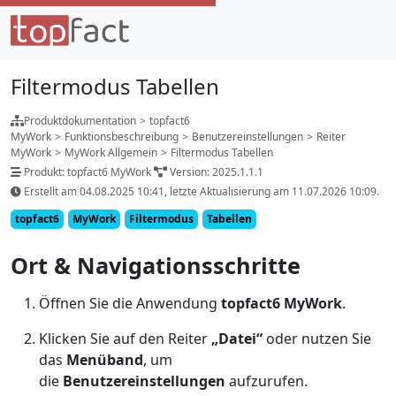
Filtermodus Tabellen
Produktdokumentation
>
topfact6
MyWork
>
Funktionsbeschreibung
>
Benutzereinstellungen
>
Reiter
MyWork
>
MyWork Allgemein
>
Filtermodus Tabellen
Produkt: topfact6 MyWork
Version: 2025.1.1.1
Erstellt am 04.08.2025 10:41, letzte Aktualisierung am 11.07.2026 10:09.
topfact6
MyWork
Filtermodus
Tabellen
Ort & Navigationsschritte
Öffnen Sie die Anwendung
topfact6 MyWork
.
Klicken Sie auf den Reiter
„Datei“
oder nutzen Sie
das
Menüband
, um
die
Benutzereinstellungen
aufzurufen.