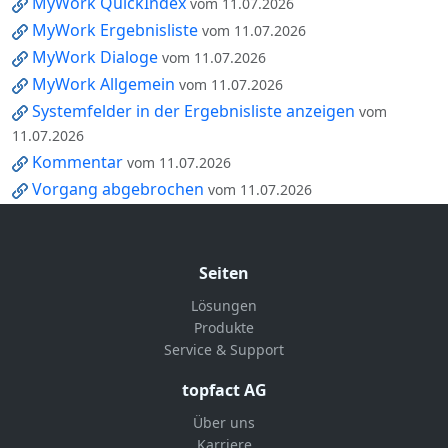
MyWork QuickIndex
vom 11.07.2026
MyWork Ergebnisliste
vom 11.07.2026
MyWork Dialoge
vom 11.07.2026
MyWork Allgemein
vom 11.07.2026
Systemfelder in der Ergebnisliste anzeigen
vom
11.07.2026
Kommentar
vom 11.07.2026
Vorgang abgebrochen
vom 11.07.2026
Seiten
Lösungen
Produkte
Service & Support
topfact AG
Über uns
Karriere