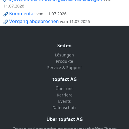
11.07.2026
Kommentar
vom 11.07.2026
Vorgang abgebrochen
vom 11.07.2026
Seiten
Lösungen
Produkte
Service & Support
topfact AG
Über uns
Karriere
Events
Datenschutz
Über topfact AG