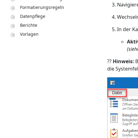
Navigier
Formatierungsregeln
Datenpflege
Wechseln
Berichte
In der K
Vorlagen
Akti
(sieh
??
Hinweis:
B
die Systemfe