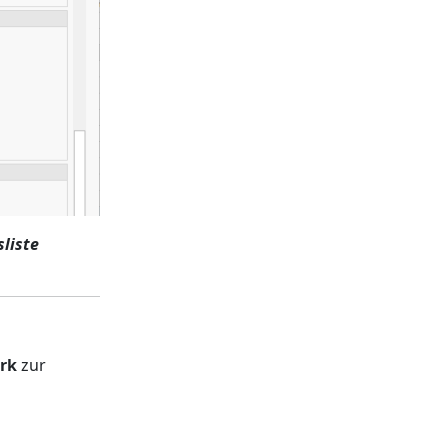
sliste
ork
zur