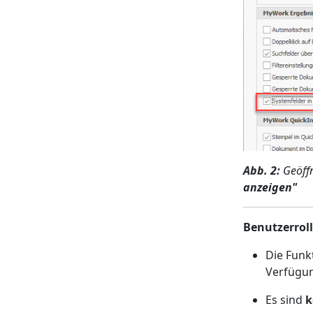
Abb. 2:
Geöff
anzeigen"
Benutzerroll
Die Funk
Verfügu
Es sind
k