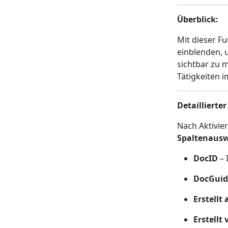
Überblick:
Mit dieser F
einblenden, 
sichtbar zu m
Tätigkeiten 
Detailliert
Nach Aktivie
Spaltenaus
DocID
– 
DocGuid
Erstellt
Erstellt