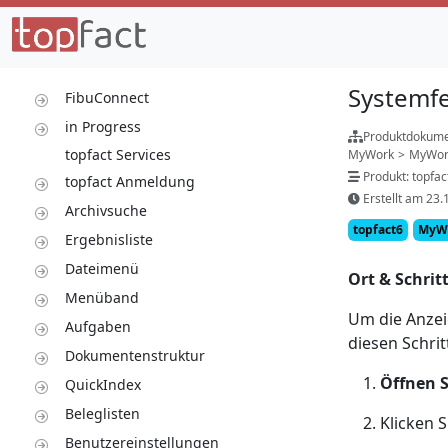
Systemfe
FibuConnect
in Progress
Produktdokume
topfact Services
MyWork
>
MyWork
Produkt: topfa
topfact Anmeldung
Erstellt am 23.
Archivsuche
topfact6
MyW
Ergebnisliste
Dateimenü
Ort & Schrit
Menüband
Um die Anze
Aufgaben
diesen Schri
Dokumentenstruktur
Öffnen S
QuickIndex
Beleglisten
Klicken S
Benutzereinstellungen