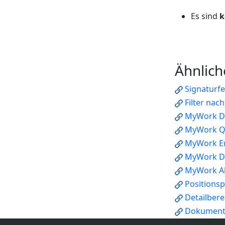
Es sind
k
Ähnlich
Signaturf
Filter nac
MyWork D
MyWork Q
MyWork Er
MyWork D
MyWork A
Positions
Detailbere
Dokument