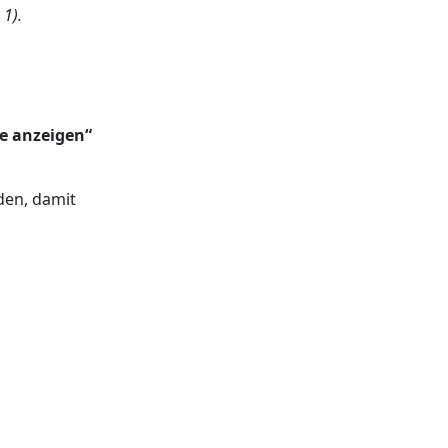
 1).
te anzeigen“
en, damit