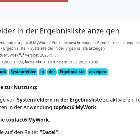
lder in der Ergebnisliste anzeigen
ntation
>
topfact6 MyWork
>
Funktionsbeschreibung
>
Benutzereinstellungen
>
 Ergebnisliste
>
Systemfelder in der Ergebnisliste anzeigen
ct6 MyWork
Version: 2025.4.1.1
10.2025 11:23, letzte Aktualisierung am 11.07.2026 10:09.
ork
Systemfelder
in
der
Ergebnisliste
anzeigen
te zur Nutzung:
ige von
Systemfeldern in der Ergebnisliste
zu aktivieren, f
tten in der Anwendung
topfact6 MyWork
:
ie topfact6 MyWork.
ie auf den Reiter
"Datei"
.