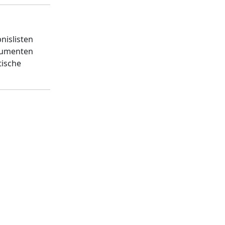
nislisten
okumenten
tische