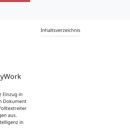
Inhaltsverzeichnis
 MyWork
z Einzug in
zum Dokument
olltextreiter
gen aus.
elligenz in