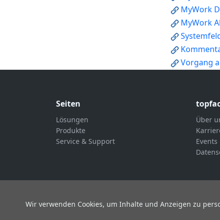
MyWork D
MyWork A
Systemfeld
Komment
Vorgang 
Seiten
topfa
Lösungen
Über u
Produkte
Karrier
Service & Support
Events
Datens
Wir verwenden Cookies, um Inhalte und Anzeigen zu person