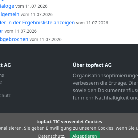
ialoge
vom 11.07.2026
llgemein
vom 11.07.2026
er in der Ergebnisliste anzeigen
vom 11.07.2026
ar
vom 11.07.2026
abgebrochen
vom 11.07.2026
ct AG
Über topfact AG
ns
Organisationsoptimierunge
e
verbessern die Erträge. Die
sowie den Dokumentenfluss 
chutz
für mehr Nachhaltigkeit und
topfact TIC verwendet Cookies
alisieren. Sie geben Einwilligung zu unseren Cookies, wenn Sie 
© Copyright 2026 topfact AG
Datenschutz.
Akzeptieren