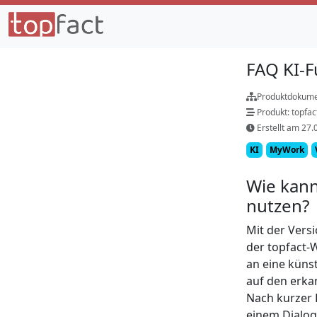
FAQ KI-F
Produktdokume
Produkt: topfa
Erstellt am 27.
KI
MyWork
Wie kann
nutzen?
Mit der Versi
der topfact-
an eine künst
auf den erka
Nach kurzer B
einem Dialog