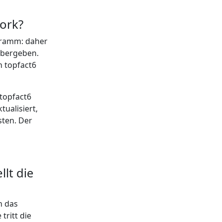
ork?
ogramm: daher
übergeben.
n topfact6
 topfact6
ualisiert,
sten. Der
lt die
n das
tritt die