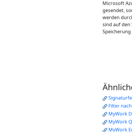
Microsoft Az
gesendet, so
werden durch
sind auf den
Speicherung 
Ähnlich
Signaturf
Filter nac
MyWork D
MyWork Q
MyWork Er