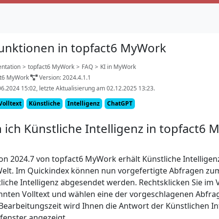
unktionen in topfact6 MyWork
ntation
>
topfact6 MyWork
>
FAQ
>
KI in MyWork
ct6 MyWork
Version: 2024.4.1.1
06.2024 15:02, letzte Aktualisierung am 02.12.2025 13:23.
Volltext
Künstliche
Intelligenz
ChatGPT
 ich Künstliche Intelligenz in topfact6
on 2024.7 von topfact6 MyWork erhält Künstliche Intelligen
Welt. Im Quickindex können nun vorgefertigte Abfragen 
liche Intelligenz abgesendet werden. Rechtsklicken Sie im V
nnten Volltext und wählen eine der vorgeschlagenen Abfra
earbeitungszeit wird Ihnen die Antwort der Künstlichen Int
fenster angezeigt.