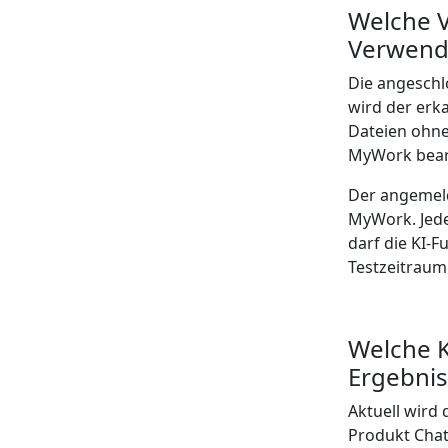
Welche V
Verwendu
Die angeschl
wird der erk
Dateien ohne
MyWork bear
Der angemeld
MyWork. Jeder
darf die KI-
Testzeitraum
Welche K
Ergebnis
Aktuell wird 
Produkt Chat