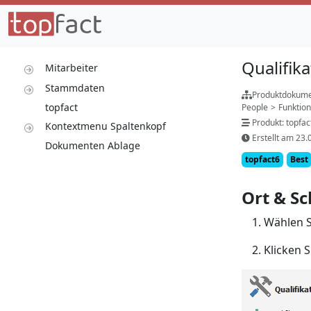
Qualifik
Mitarbeiter
Stammdaten
Produktdokume
topfact
People
>
Funktio
Produkt: topfac
Kontextmenu Spaltenkopf
Erstellt am 23.
Dokumenten Ablage
topfact6
Best
Ort & Sc
Wählen S
Klicken S