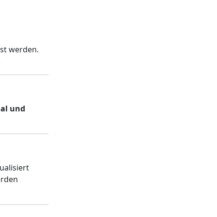
st werden.
.
nal und
alisiert
erden