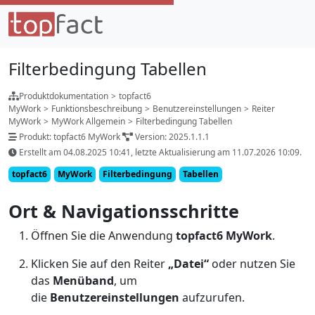
Filterbedingung Tabellen
Produktdokumentation
>
topfact6
MyWork
>
Funktionsbeschreibung
>
Benutzereinstellungen
>
Reiter
MyWork
>
MyWork Allgemein
>
Filterbedingung Tabellen
Produkt: topfact6 MyWork
Version: 2025.1.1.1
Erstellt am 04.08.2025 10:41, letzte Aktualisierung am 11.07.2026 10:09.
topfact6
MyWork
Filterbedingung
Tabellen
Ort & Navigationsschritte
Öffnen Sie die Anwendung
topfact6 MyWork
.
Klicken Sie auf den Reiter
„Datei“
oder nutzen Sie
das
Menüband
, um
die
Benutzereinstellungen
aufzurufen.