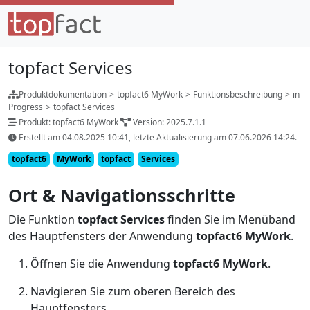
topfact Services
Produktdokumentation
>
topfact6 MyWork
>
Funktionsbeschreibung
>
in
Progress
>
topfact Services
Produkt: topfact6 MyWork
Version: 2025.7.1.1
Erstellt am 04.08.2025 10:41, letzte Aktualisierung am 07.06.2026 14:24.
topfact6
MyWork
topfact
Services
Ort & Navigationsschritte
Die Funktion
topfact Services
finden Sie im Menüband
des Hauptfensters der Anwendung
topfact6 MyWork
.
Öffnen Sie die Anwendung
topfact6 MyWork
.
Navigieren Sie zum oberen Bereich des
Hauptfensters.