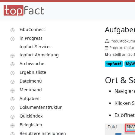
Aufgabe
FibuConnect
in Progress
Produktdokume
topfact Services
Produkt: topfa
topfact Anmeldung
Erstellt am 26.
Archivsuche
topfact6
MyW
Ergebnisliste
Ort & S
Dateimenü
Menüband
Navigier
Aufgaben
Klicken 
Dokumentenstruktur
Es öffne
QuickIndex
Beleglisten
Benutzereinstellungen