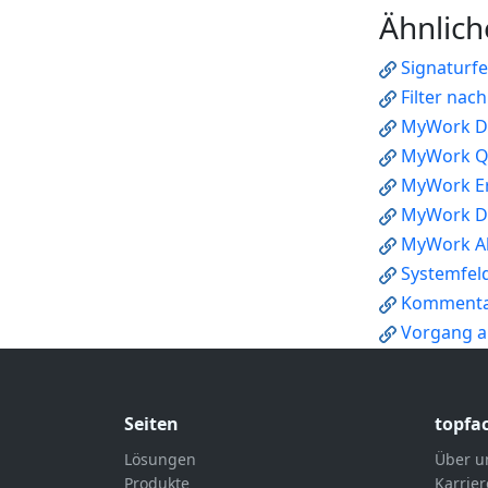
Ähnlich
Signaturf
Filter nac
MyWork D
MyWork Q
MyWork Er
MyWork D
MyWork A
Systemfeld
Komment
Vorgang 
Seiten
topfa
Lösungen
Über u
Produkte
Karrier