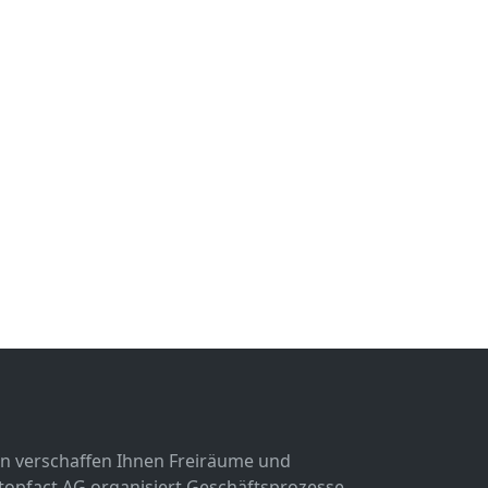
n verschaffen Ihnen Freiräume und
 topfact AG organisiert Geschäftsprozesse