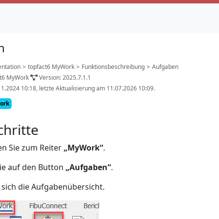
n
ntation
>
topfact6 MyWork
>
Funktionsbeschreibung
>
Aufgaben
ct6 MyWork
Version: 2025.7.1.1
11.2024 10:18, letzte Aktualisierung am 11.07.2026 10:09.
ork
chritte
en Sie zum Reiter
„MyWork“
.
Sie auf den Button
„Aufgaben“
.
t sich die Aufgabenübersicht.