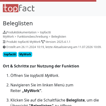
Beleglisten
Produktdokumentation
>
topfact6
MyWork
>
Funktionsbeschreibung
>
Beleglisten
Produkt: topfact6 MyWork
Version: 2025.4.1.1
Erstellt am 26.11.2024 10:19, letzte Aktualisierung am 11.07.2026 10:09.
topfact6
MyWork
Ort & Schritte zur Nutzung der Funktion
Öffnen Sie
topfact6 MyWork
.
Navigieren Sie im linken Menü zum
Reiter
„MyWork“
.
Klicken Sie auf die Schaltfläche
Belegliste
, um die
Übersicht
"Beleglisten"
zu öffnen.