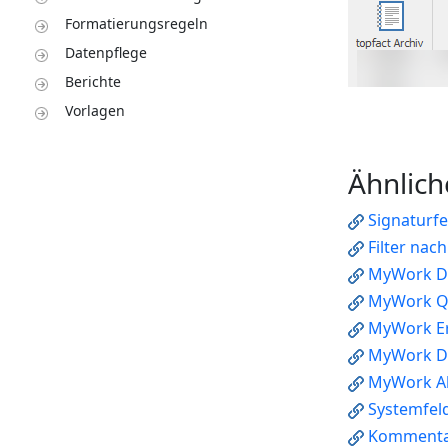
Formatierungsregeln
Datenpflege
Berichte
Vorlagen
Ähnlich
Signaturf
Filter nac
MyWork D
MyWork Q
MyWork Er
MyWork D
MyWork A
Systemfeld
Komment