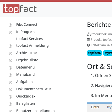
Berichte
FibuConnect
in Progress
Produktdokume
topfact Services
Produkt: topfa
topfact Anmeldung
Erstellt am 26.
Archivsuche
topfact6
MyW
Ergebnisliste
Ort & S
Dateimenü
Menüband
Öffnen S
Aufgaben
Navigier
Dokumentenstruktur
Im Menüb
QuickIndex
Beleglisten
Benutzereinstellungen