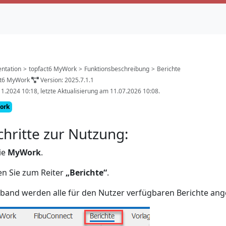
ntation
>
topfact6 MyWork
>
Funktionsbeschreibung
>
Berichte
ct6 MyWork
Version: 2025.7.1.1
11.2024 10:18, letzte Aktualisierung am 11.07.2026 10:08.
ork
chritte zur Nutzung:
ie
MyWork
.
en Sie zum Reiter
„Berichte“
.
and werden alle für den Nutzer verfügbaren Berichte ang