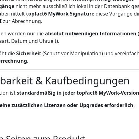
rgänge
nicht mehr ausschließlich lokal in der Datenbank ges
übermittelt
topfact6 MyWork Signature
diese Vorgänge dir
I
zur Abrechnung.
gen werden nur die
absolut notwendigen Informationen
(
art, Datum und Uhrzeit).
öht die
Sicherheit
(Schutz vor Manipulation) und vereinfach
errechnung
.
gbarkeit & Kaufbedingungen
tion ist
standardmäßig in jeder topfact6 MyWork-Version
eine zusätzlichen Lizenzen oder Upgrades erforderlich
.
e Seiten zum Produkt