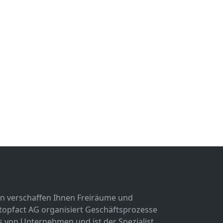
n verschaffen Ihnen Freiräume und
 topfact AG organisiert Geschäftsprozesse
von Unternehmen und ist der Spezialist