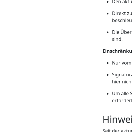
Den aktu
Direkt z
beschleu
Die Über
sind.
Einschränk
Nur vom 
Signatur
hier nich
Um alle 
erforderl
Hinwei
Seit der akt