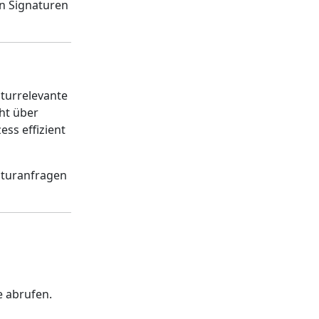
en Signaturen
turrelevante
ht über
ss effizient
aturanfragen
e abrufen.