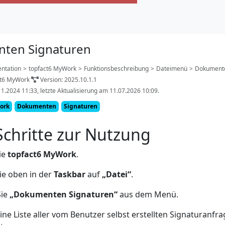
ten Signaturen
ntation
>
topfact6 MyWork
>
Funktionsbeschreibung
>
Dateimenü
>
Dokumente
ct6 MyWork
Version: 2025.10.1.1
11.2024 11:33, letzte Aktualisierung am 11.07.2026 10:09.
ork
Dokumenten
Signaturen
Schritte zur Nutzung
ie
topfact6 MyWork
.
Sie oben in der
Taskbar
auf
„Datei“
.
Sie
„Dokumenten Signaturen“
aus dem Menü.
ine Liste aller vom Benutzer selbst erstellten Signaturanfr