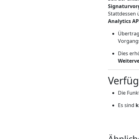
Signaturvo
Stattdessen 
Analytics AP
Übertra
Vorgangs
Dies erh
Weiterv
Verfü
Die Funk
Es sind
k
Ähnlich