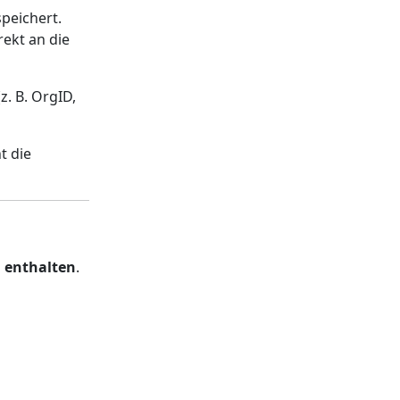
peichert.
ekt an die
z. B. OrgID,
t die
 enthalten
.