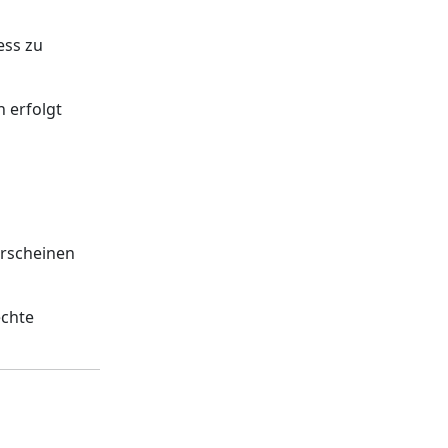
ess zu
n erfolgt
erscheinen
echte