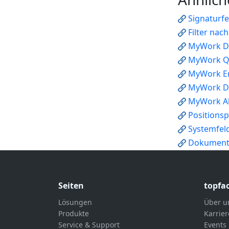
Signaturf
Filter nac
MyWork D
MyWork Q
MyWork Er
MyWork D
MyWork A
Positions
Systemfeld
Dokument
Seiten
topfa
Lösungen
Über u
Produkte
Karrier
Service & Support
Events