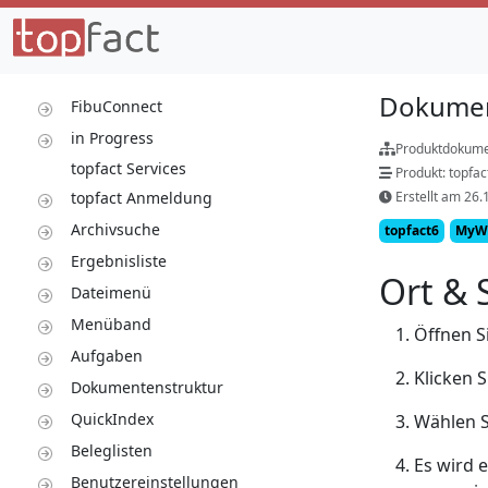
Dokumen
FibuConnect
in Progress
Produktdokume
topfact Services
Produkt: topfa
topfact Anmeldung
Erstellt am 26.
Archivsuche
topfact6
MyW
Ergebnisliste
Ort & 
Dateimenü
Menüband
Öffnen S
Aufgaben
Klicken 
Dokumentenstruktur
QuickIndex
Wählen 
Beleglisten
Es wird e
Benutzereinstellungen