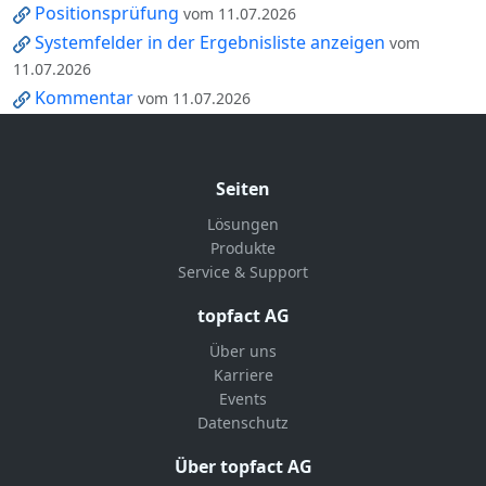
Positionsprüfung
vom 11.07.2026
Systemfelder in der Ergebnisliste anzeigen
vom
11.07.2026
Kommentar
vom 11.07.2026
Seiten
Lösungen
Produkte
Service & Support
topfact AG
Über uns
Karriere
Events
Datenschutz
Über topfact AG