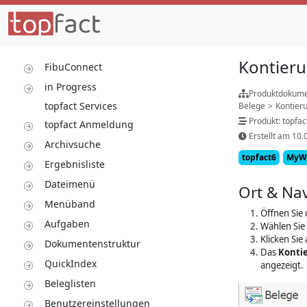
Kontieru
FibuConnect
in Progress
Produktdokume
topfact Services
Belege
>
Kontier
Produkt: topfa
topfact Anmeldung
Erstellt am 10.
Archivsuche
topfact6
MyW
Ergebnisliste
Dateimenü
Ort & Nav
Menüband
Öffnen Sie 
Aufgaben
Wählen Sie
Klicken Sie
Dokumentenstruktur
Das
Konti
QuickIndex
angezeigt.
Beleglisten
Benutzereinstellungen