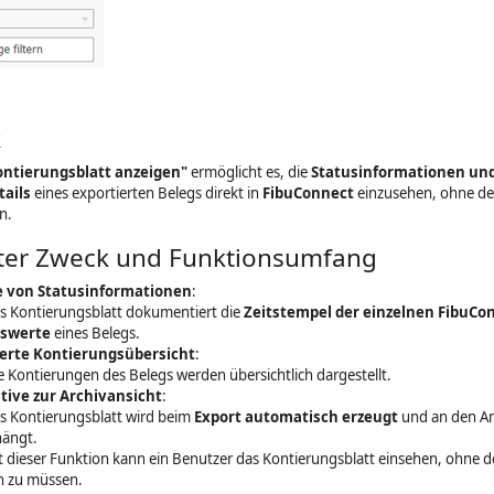
k
ontierungsblatt anzeigen"
ermöglicht es, die
Statusinformationen un
ails
eines exportierten Belegs direkt in
FibuConnect
einzusehen, ohne de
n.
erter Zweck und Funktionsumfang
e von Statusinformationen
:
s Kontierungsblatt dokumentiert die
Zeitstempel der einzelnen FibuCo
uswerte
eines Belegs.
ierte Kontierungsübersicht
:
le Kontierungen des Belegs werden übersichtlich dargestellt.
tive zur Archivansicht
:
s Kontierungsblatt wird beim
Export automatisch erzeugt
und an den Ar
ängt.
t dieser Funktion kann ein Benutzer das Kontierungsblatt einsehen, ohne d
n zu müssen.