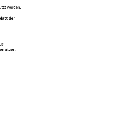
tzt werden.
latt der
us.
Benutzer
.