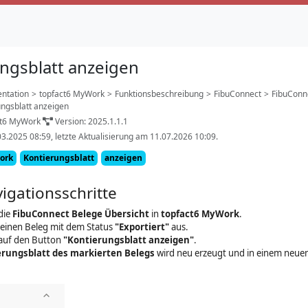
ngsblatt anzeigen
ntation
>
topfact6 MyWork
>
Funktionsbeschreibung
>
FibuConnect
>
FibuConn
ungsblatt anzeigen
ct6 MyWork
Version: 2025.1.1.1
03.2025 08:59, letzte Aktualisierung am 11.07.2026 10:09.
ork
Kontierungsblatt
anzeigen
igationsschritte
die
FibuConnect Belege Übersicht
in
topfact6 MyWork
.
 einen Beleg mit dem Status
"Exportiert"
aus.
 auf den Button
"Kontierungsblatt anzeigen"
.
erungsblatt des markierten Belegs
wird neu erzeugt und in einem neue