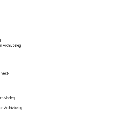
d
n Archivbeleg
nnect-
chivbeleg
en Archivbeleg