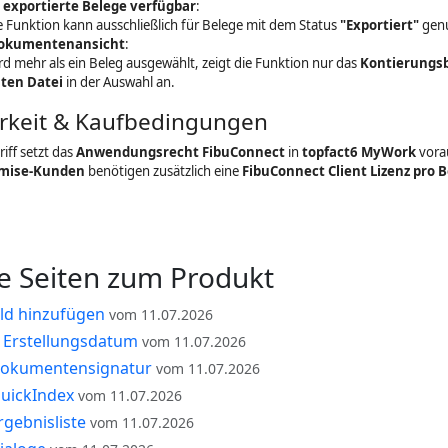
 exportierte Belege verfügbar
:
e Funktion kann ausschließlich für Belege mit dem Status
"Exportiert"
genu
dokumentenansicht
:
rd mehr als ein Beleg ausgewählt, zeigt die Funktion nur das
Kontierungsb
ten Datei
in der Auswahl an.
rkeit & Kaufbedingungen
iff setzt das
Anwendungsrecht FibuConnect
in
topfact6 MyWork
vora
mise-Kunden
benötigen zusätzlich eine
FibuConnect Client Lizenz pro 
e Seiten zum Produkt
eld hinzufügen
vom 11.07.2026
h Erstellungsdatum
vom 11.07.2026
okumentensignatur
vom 11.07.2026
uickIndex
vom 11.07.2026
gebnisliste
vom 11.07.2026