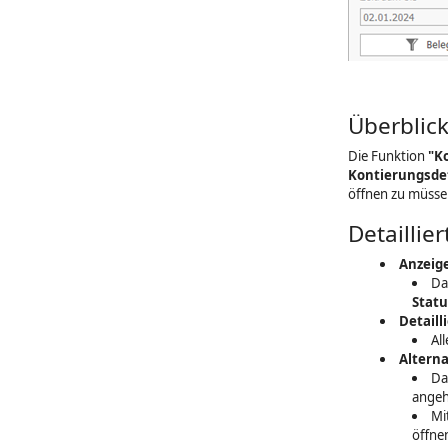
Überblic
Die Funktion
"K
Kontierungsdet
öffnen zu müsse
Detailli
Anzeig
Da
Stat
Detaill
Al
Alterna
Da
angeh
Mi
öffne