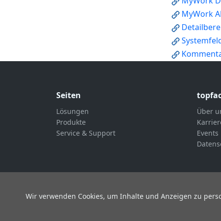
MyWork D
MyWork A
Detailbere
Systemfeld
Komment
Seiten
topfa
Lösungen
Über u
Produkte
Karrier
Service & Support
Events
Datens
Wir verwenden Cookies, um Inhalte und Anzeigen zu person