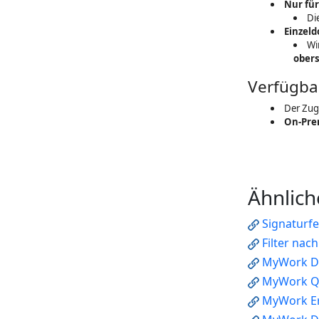
Nur für
Di
Einzel
Wi
obers
Verfügba
Der Zugr
On-Pre
Ähnlich
Signaturf
Filter nac
MyWork D
MyWork Q
MyWork Er