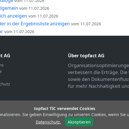
ialoge
vom 11.07.2026
llgemein
vom 11.07.2026
ich anzeigen
vom 11.07.2026
er in der Ergebnisliste anzeigen
vom 11.07.2026
ar
vom 11.07.2026
ct AG
Über topfact AG
ns
Organisationsoptimierunge
e
verbessern die Erträge. Die
sowie den Dokumentenfluss 
chutz
für mehr Nachhaltigkeit und
topfact TIC verwendet Cookies
alisieren. Sie geben Einwilligung zu unseren Cookies, wenn Sie 
© Copyright 2026 topfact AG
Datenschutz.
Akzeptieren